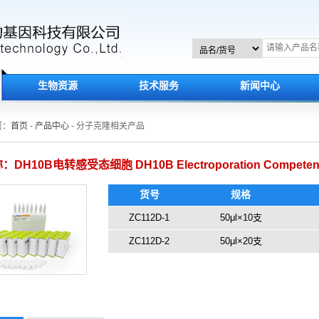
生物资源
技术服务
新闻中心
置：
首页
-
产品中心
- 分子克隆相关产品
DH10B电转感受态细胞 DH10B Electroporation Competent
货号
规格
ZC112D-1
50μl×10支
ZC112D-2
50μl×20支