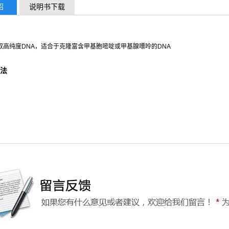
绍
说明书下载
取高纯度DNA，适合于克隆富含甲基胞嘧啶或甲基腺嘌呤的DNA
法